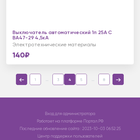
Выключатель автоматический 1п 25А С
ВА47-29 4,5кА
Электротехнические материалы
140₽
...
...
1
3
4
5
8
Вход для администратора
Работает на платформе
Портал.РФ
Последние обновление сайта
: 2023-10-03 06:52:25
Центр поддержки пользователей