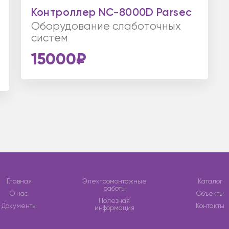
Контроллер NC-8000D Parsec
Оборудование слаботочных
систем
15000₽
Главная
Электромонтажные
Каталог
работы
О нас
Объекты
Полезная
Документы
Контакты
информация