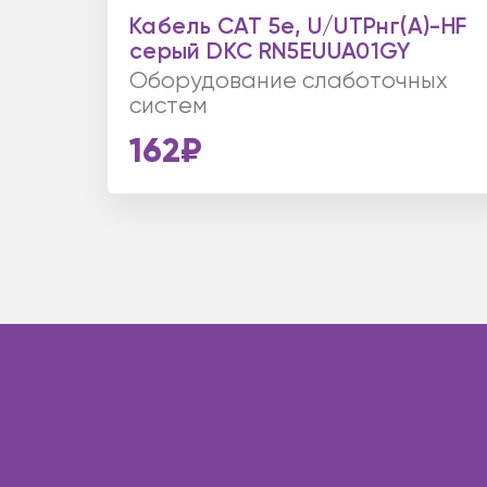
Кабель CAT 5e, U/UTPнг(А)-HF
серый DKC RN5EUUA01GY
Оборудование слаботочных
систем
162₽